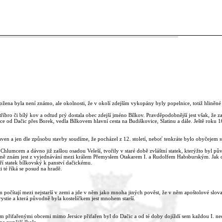
ena byla není známo, ale okolnosti, že v okolí zdejším vykopány byly popelnice, totiž hliněné n
íbro či bílý kov a odtud prý dostala obec zdejší jméno Bílkov. Pravděpodobnější jest však, že zak
e od Dačic přes Borek, vedla Bílkovem hlavní cesta na Budiškovice, Slatinu a dále. Ještě roku 1
aven a jen dle způsobu stavby soudíme, že pocházel z 12. století, neboť tenkráte bylo obyčejem st
Chlumcem a dávno již zašlou osadou Veleší, tvořily v staré době zvláštní statek, kterýžto byl 
alně znám jest z vyjednávání mezi králem Přemyslem Otakarem I. a Rudolfem Habsburským. Jak dl
ří statek bílkovský k panství dačickému.
 té říká se posud na hradě.
l tem počítají mezi nejstarší v zemi a jde v něm jako mnoha jiných pověst, že v něm apoštolové slova
krystie a která původně byla kostelíčkem jest mnohem starší.
sem přifařenými obcemi mimo Jersice přifařen byl do Dačic a od té doby dojíždí sem každou I. ne