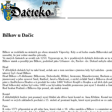
Bílkov u Dačic
Bílkov se rozkládá na stráních po obou stranách Vápovky. Kdy a od koho osada Bílkovská založ
usouditi, že jest velmi starého původu.
Ve starých listinách se uvádí rok 1253. Vypravuje se, že v pradávných dobách dolovalo se tu stř
Bílkov statek a později jen Bílkov, podobně jako Urbanov -ův, Pavlov -ův. Dokud nebylo silnic
Hrad
V dřívějších dobách byl tu také hrad, avšak ani o tom nevíme s jistotou kdy byl založen - post
takový byl i hrad Bílkov.
Hrad Bílkov s 8 dědinami: Bílkovem, Dobrohoští, Hříšicí, Jersicemi, Manešovicemi, Borkem a 
jmenovaný a jeho synové Smil, Ratiboř, Jaroš a Markvart, z nichž zvláště Smil z Bílkova chv
páni z Jindřichova Hradce a ti prodali ho roku 1460 Volfovi Krajíři z Krajku a od těch dob pat
Hrad bílkovský stržen byl roku 1460 a na bývalém hradišti postaveno jest nyní 5 domků a části
Rod hrabat Pražmů z Bílkova žije posud, ale statků nemá.
Kostel
Z důležitějších budov jest prastarý nyní filiální ale dříve farní kostel sv. Jana Křtilete. Koste
Kostel ve svých základech pochází z 15. století ač postraní kaple, které nyní používá se co za
Fara
K roku 1371 připomíná se při něm fara, která však v 16. věku zanikla a Bílkov i s ostatními 