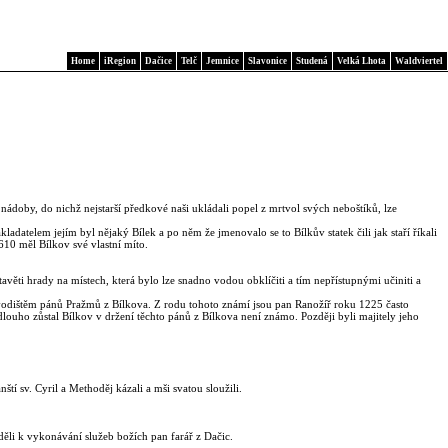
Home
iRegion
Dačice
Telč
Jemnice
Slavonice
Studená
Velká Lhota
Waldviertel
ádoby, do nichž nejstarší předkové naši ukládali popel z mrtvol svých neboštíků, lze
ladatelem jejím byl nějaký Bílek a po něm že jmenovalo se to Bílkův statek čili jak staří říkali
610 měl Bílkov své vlastní míto.
avěti hrady na místech, která bylo lze snadno vodou obklíčiti a tím nepřístupnými učiniti a
původištěm pánů Pražmů z Bílkova. Z rodu tohoto známí jsou pan Ranožíř roku 1225 často
ouho zůstal Bílkov v držení těchto pánů z Bílkova není známo. Později byli majitely jeho
nští sv. Cyril a Methoděj kázali a mši svatou sloužili.
děli k vykonávání služeb božích pan farář z Dačic.