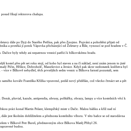
 posud říkají rektorova chalupa.
eletavy dále po Dyji do Starého Petřína, pak přes Znojmo. Pozváni a pohoštěni přijati od
ybníka a protéká jí potok Vápovka přicházející od Želetavy a Říše, vynoucí se pod hradem v Č.
a. Dačice byly tehdy asi nepatrnou vesnicí patřící k bílkovskému hradu.
jší kostel přes pět set roku stojí, od koho byl staven a na čí náklad, není znám jenom to jisté
v, malý Pičin, Hříšice, Dobrohošť, Manešovice a Jersice. Když pak skrzr nedostatek kněžstva byl
. - více v Bílkově nebydlel, těch prvnějšich sedm vesnic u Bilkova farnstí pozustali, sem
 samého kováře Františka Křížka vpravené, pedál nový přidělán, což všecko čtrnáct set a pět
át, pluvial, kazule, antipendia, ubrusy, polštářky, obrazy, lampy a více kostelních věcí k
řskou práci konal Martin Pelant, klempířský mistr z Dačic. Malou báňku a kříž nad ní
dále jest školním dohlížitelem a přednosta kostelního víboru. V této baňce se od starodávna
telem v Bílkově Petr Bureš, představeným obce Bílkova Matěj Přibyl 26.
í zapravené budou.