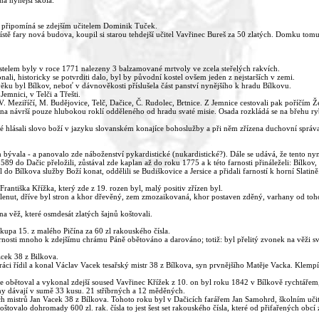
a nynější škola.
připomíná se zdejším učitelem Dominik Tuček.
ě fary nová budova, koupil si starou tehdejší učitel Vavřinec Bureš za 50 zlatých. Domku tomu
ostelem byly v roce 1771 nalezeny 3 balzamované mrtvoly ve zcela steřelých rakvích.
li, historicky se potvrditi dalo, byl by původní kostel ovšem jeden z nejstarších v zemi.
věku byl Bílkov, neboť v dávnověkosti příslušela část panství nynějšího k hradu Bílkovu.
Jemnici, v Telči a Třešti.
. Meziříčí, M. Budějovice, Telč, Dačice, Č. Rudolec, Brtnice. Z Jemnice cestovali pak poříčím Ž
ě na návrší pouze hlubokou roklí odděleného od hradu svaté misie. Osada rozkládá se na břehu r
ové hlásali slovo boží v jazyku slovanském konajíce bohoslužby a při něm zřízena duchovní správ
em bývala - a panovalo zde náboženství pykardistické (nukardistické?). Dále se udává, že tento nyně
1589 do Dačic přeložili, zůstával zde kaplan až do roku 1775 a k této farnosti přináleželi: Bílko
o Bílkova služby Boží konat, oddělili se Budiškovice a Jersice a přidali farností k horní Slatině
antiška Křížka, který zde z 19. rozen byl, malý positiv zřízen byl.
klenut, dříve byl stron a khor dřevěný, zem zmozaikovaná, khor postaven zděný, varhany od toho
 věž, které osmdesát zlatých šajnů koštovali.
upa 15. z malého Pičína za 60 zl rakouského čísla.
i mnoho k zdejšímu chrámu Páně obětováno a darováno; totiž: byl přelitý zvonek na věži sv. Don
acek 38 z Bilkova.
áci řídil a konal Václav Vacek tesařský mistr 38 z Bílkova, syn prvnějšího Matěje Vacka. Klempí
e obětoval a vykonal zdejší soused Vavřinec Křížek z 10. on byl roku 1842 v Bílkově rychtářem, 
echny dávají v sumě 33 kusu. 21 stříbrných a 12 měděných.
ých mistrů Jan Vacek 38 z Bílkova. Tohoto roku byl v Dačicích farářem Jan Samohrd, školním uči
koštovalo dohromady 600 zl. rak. čísla to jest šest set rakouského čísla, které od přifařených obc