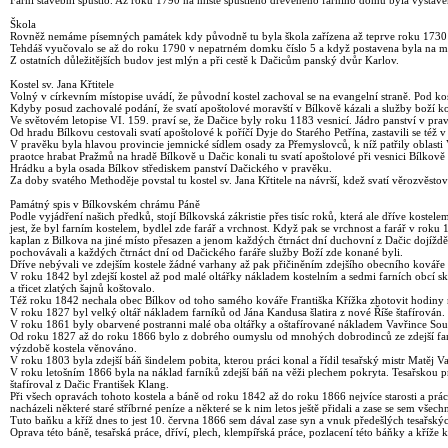
Farní stavební spustlo. Až roku 1790 na místě spustlého dřevěného farního domu byla vystavěn
Škola
Rovněž nemáme písemných památek kdy původně tu byla škola zařízena až teprve roku 1730 
Tehdáš vyučovalo se až do roku 1790 v nepatrném domku číslo 5 a když postavena byla na míst
Z ostatních důležitějších budov jest mlýn a při cestě k Dačicům panský dvůr Karlov.
Kostel sv. Jana Křtitele
Volný v církevním místopise uvádí, že původní kostel zachoval se na evangelní straně. Pod k
Kdyby posud zachovalé podání, že svatí apoštolové moravští v Bílkově kázali a služby boží kona
Ve světovém letopise VI. 159. praví se, že Dačice byly roku 1183 vesnicí. Jádro panství v pra
Od hradu Bílkovu cestovali svatí apoštolové k poříčí Dyje do Starého Petřína, zastavili se též v 
V pravěku byla hlavou provincie jemnické sídlem osady za Přemyslovců, k níž patřily oblasti V
praotce hrabat Pražmů na hradě Bílkově u Dačic konali tu svatí apoštolové při vesnici Bílkov
Hrádku a byla osada Bílkov střediskem panství Dačického v pravěku.
Za doby svatého Methoděje povstal tu kostel sv. Jana Křtitele na návrší, kdež svatí věrozvěst
Památný spis v Bílkovském chrámu Páně
Podle vyjádření našich předků, stojí Bílkovská zákristie přes tisíc roků, která ale dříve kostel
jest, že byl farním kostelem, bydlel zde farář a vrchnost. Když pak se vrchnost a farář v roku 
kaplan z Bilkova na jiné místo přesazen a jenom každých čtrnáct dní duchovní z Dačic dojížděl d
pochovávali a každých čtrnáct dní od Dačického faráře služby Boží zde konané byli.
Dříve nebývali ve zdejším kostele žádné varhany až pak přičiněním zdejšího obecního kováře Fr
V roku 1842 byl zdejší kostel až pod malé oltářky nákladem kostelním a sedmi farních obcí s
a třicet zlatých šajnů koštovalo.
Též roku 1842 nechala obec Bílkov od toho samého kováře Františka Křížka zhotovit hodiny na
V roku 1827 byl velký oltář nákladem farníků od Jána Kandusa šlatira z nové Říše štafírován.
V roku 1861 byly obarvené postranni malé oba oltářky a oštafírované nákladem Vavřince Souk
Od roku 1827 až do roku 1866 bylo z dobrého oumyslu od mnohých dobrodinců ze zdejší farnost
výzdobě kostela věnováno.
V roku 1803 byla zdejší báň šindelem pobita, kterou práci konal a řídil tesařský mistr Matěj V
V roku letošním 1866 byla na náklad farníků zdejší báň na věži plechem pokryta. Tesařskou pr
štafíroval z Dačic František Klang.
Při všech opravách tohoto kostela a báně od roku 1842 až do roku 1866 nejvíce starosti a prác
nacházeli některé staré stříbrné peníze a některé se k nim letos ještě přidali a zase se sem vš
Tuto baňku a kříž dnes to jest 10. června 1866 sem dával zase syn a vnuk předešlých tesařsk
Oprava této báně, tesařská práce, dříví, plech, klempířská práce, pozlacení této báňky a kříže 