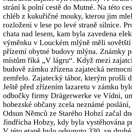
strání k polní cestě do Mutné. Na této cest
chléb z kukuřičné mouky, kterou jim mle
rozloženi v lese po levé straně silnice. 
chata nad lesem, kam byla zavedena ele
výměnku v Louckém mlýně měli sovětští v
přízemí obytné budovy mlýna. Známky po 
místům říká „V lágru“. Když mezi zajatci
budově zámku zřízena zajatecká nemocnic
zemřelo. Zajatecký tábor, kterým prošli d
Ještě před zřízením lazaretu v zámku by
odbočky firmy Drägerwerke ve Vídni, um
hobezské občany zcela neznámé poslání, kt
Odsun Němců ze Starého Hobzí začal dn
Jindřicha Hobzy, kdy byla vystěhována p
V této etapě bylo odsunuto 330, ve druhé