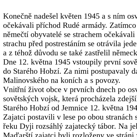
Konečně nadešel květen 1945 a s ním os
očekávali příchod Rudé armády. Zatímco s
němečtí obyvatelé se strachem očekávali 
strachu před postrestáním se otrávila j
a z téhož důvodu se také zastřelil němec
Dne 12. května 1945 vstoupily první so
do Starého Hobzí. Za nimi postupavaly da
Malinovského na koních a s povozy.
Vnitřní život obce v prvních dnech po 
sovětských vojsk, která procházela zdejš
Starého Hobzí od Jemnice 12. května 1945
Zajatci postavili v lese po obou stranách
řeku Dyji rozsáhlý zajatecký tábor. Na je
Maďarští zajatci byli rozloženy ve stráni 